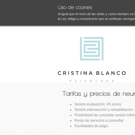
Uso de cookies
Al igual que el resto de las webs y como siempre se
la Ley obliga a comunicarte que al continuar naveg
Tarifas y precios de neur
Sesión evaluación: 45 euros
Sesión intervención y rehabilitación:
Posibilidad de concertar sesión info
Resto de servicios a consultar
Facilidades de pago