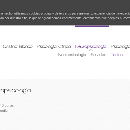
 ha hecho, utilizamos cookies propias y de terceros para mejorar tu experiencia de navegaci
ando por nuestro sitio, lo que te agradecemos enormemente, entendemos que aceptas nuestr
Cristina Blanco
Psicología Clínica
Neuropsicología
Psicología
Neuropsicología
Servicios
Tarifas
opsicología
 40 euros
rmativa