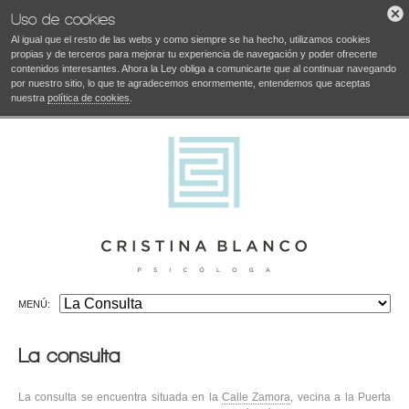
Uso de cookies
Al igual que el resto de las webs y como siempre se ha hecho, utilizamos cookies
propias y de terceros para mejorar tu experiencia de navegación y poder ofrecerte
contenidos interesantes. Ahora la Ley obliga a comunicarte que al continuar navegando
por nuestro sitio, lo que te agradecemos enormemente, entendemos que aceptas
nuestra
política de cookies
.
MENÚ:
La consulta
La consulta se encuentra situada en la
Calle Zamora
, vecina a la Puerta