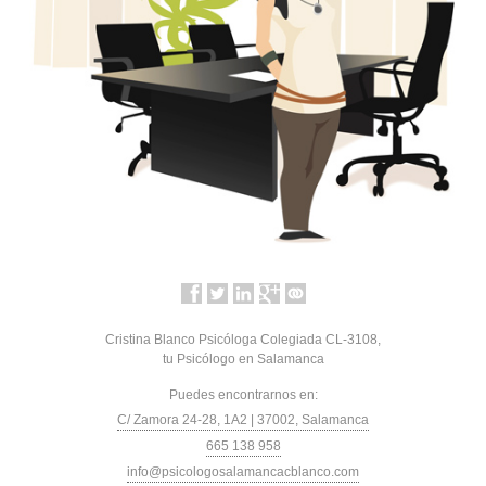
Cristina Blanco Psicóloga Colegiada CL-3108,
tu Psicólogo en Salamanca
Puedes encontrarnos en:
C/ Zamora 24-28, 1A2 | 37002, Salamanca
665 138 958
info@psicologosalamancacblanco.com